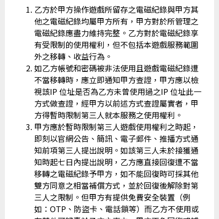
乙方於甲方操作遊戲所留存之電磁紀錄與甲方其
他之電磁紀錄均屬甲方所有，甲方對於所管理之
電磁紀錄應盡力維持完整。乙方對於電磁紀錄享
有受限制的使用權利，但不包括本遊戲服務範圍
外之移轉、收益行為。
如乙方帳號和密碼被非法使用且遊戲電磁紀錄遭
不當移轉時，應立即通知甲方查證，甲方應以檢
視該IP 位址是否為乙方未曾使用過之IP 位址此一
方式做查證，經甲方以前述方式查證屬實者，甲
方得暫時限制第三人就本服務之使用權利。
甲方應於暫時限制第三人遊戲使用權利之時起，
即刻以官網公告、簡訊、電子郵件、推播方式通
知前項第三人提出說明。如該第三人未於接獲通
知時起七日內提出說明，乙方應直接回復遭不當
移轉之電磁紀錄予甲方，如不能回復時可採其他
雙方同意之相當補償方式，並於回復後解除對第
三人之限制。但甲方有提供免費安全裝置（例
如：OTP、防盜卡、電話鎖等）而乙方不使用或