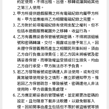
約定使用，不得出租、出借、移轉或讓與給其他
之第三人使用。
甲方所提供遊戲服務之所有電磁紀錄均屬甲方所
有，甲方並應維持乙方相關電磁紀錄之完整。
乙方對於前項電磁紀錄有使用支配之權利。但不
包括本遊戲服務範圍外之移轉、收益行為。
乙方有義務妥善保管帳號與密碼，不得將該組帳
號和密碼轉讓、交付、揭露或出借予第三人。因
未遵守保管義務而產生之相關民刑事糾紛，須由
乙方自行負擔法律責任；若乙方因未將帳號及密
碼妥善保管，而導致權益受損或衍生損失，均由
乙方自行承受，甲方無法亦不予負責。
若乙方發現帳號或密碼遭人非法使用，或有任何
異常破壞使用安全之情形，應立即通知甲方。惟
若因乙方保管疏忽，導致帳號、密碼遭他人非法
使用時，甲方毋庸負責處理。
乙方應定期妥善的管理帳號，並定期更改密碼的
設定，且勿隨意下載非法軟體，以避免駭客入
侵。因前開事由產生包括但不限於被盜帳號等損