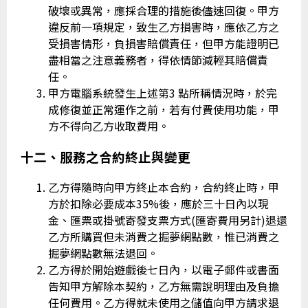
破壞或異常，應採合理的措施後儘速回復。甲方
違反前一項規定，致生乙方損害時，應依乙方之
受損害情形，負損害賠償責任，但甲方能證明已
盡相當之注意義務者，得依情節減輕其賠償責
任。
甲方電腦系統發生上述第3 點所稱情況時，於完
成修復並正常運作之前，若有付費使用功能，甲
方不得向乙方收取費用。
十二、服務之合約終止與變更
乙方得隨時向甲方終止本合約，合約終止時，甲
方於扣除必要成本35%後，應於三十日內以現
金、匯票或掛號寄發支票方式(匯寄費用另計)退還
乙方所購買但未消費之掘夢網點數，惟已消費之
掘夢網點數無法退回。
乙方得於開始遊戲後七日內，以電子郵件或書面
告知甲方解除本契約，乙方無需說明理由及負擔
任何費用。乙方得就未使用之儲值向甲方請求退