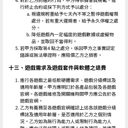
行終止合約或採下列方式予以處分：
視違規輕重給予七天內不等之暫停遊戲權限
處分，若有重大違規者，給予永久停權之處
分。
降低遊戲內一定幅度的遊戲數據或虛擬物
品，並取回不當得利。
若甲方採取第4 點之處分，係因甲方之事實認定
錯誤或無法舉證時，應賠償乙方之損害。
十三、遊戲需求及遊戲套件與軟體之退費
進行各遊戲之最低軟硬體需求、遊戲分級標誌及
適用年齡層，甲方應明訂於各產品包裝及各遊戲
官網。各遊戲維修及開關機時間甲方應公告於各
遊戲官網。
乙方有義務至各遊戲官網確認上述各該遊戲分級
標誌及適用年齡層，是否適用於乙方之個別情
況。乙方如為無行為能力人或限制行為能力人