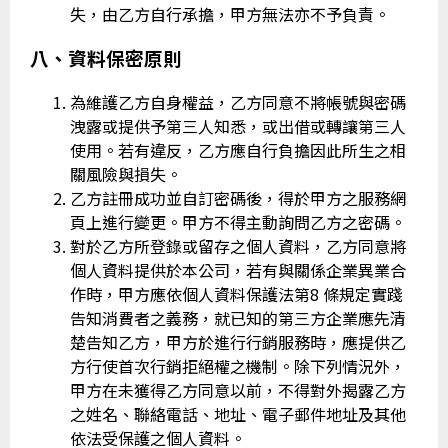
失，由乙方自行承擔，甲方無法亦不予負責。
八、資料保密原則
為維護乙方自身權益，乙方同意不將帳號與密碼
洩露或提供予第三人知悉，或出借或轉讓第三人
使用。若有違反，乙方應自行負擔因此所生之相
關風險與損失。
乙方註冊成功並自訂密碼後，得於甲方之服務網
頁上進行變更。甲方不得主動詢問乙方之密碼。
對於乙方所登錄或留存之個人資料，乙方同意將
個人資料提供於本公司，若有與關係企業異業合
作時，甲方應依個人資料保護法第8 條規定實踐
告知消費者之義務，就已知的第三方企業應先清
楚告知乙方，甲方於進行行銷服務時，應提供乙
方行使首次行銷拒絕權之機制。除下列情況外，
甲方在未獲得乙方同意以前，不得對外揭露乙方
之姓名、聯絡電話、地址、電子郵件地址及其他
依法受保護之個人資料。