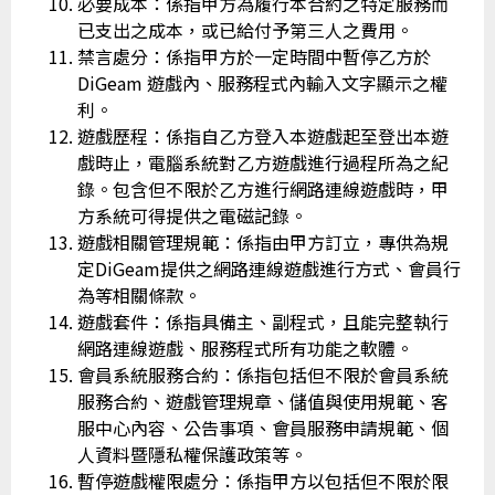
必要成本：係指甲方為履行本合約之特定服務而
已支出之成本，或已給付予第三人之費用。
禁言處分：係指甲方於一定時間中暫停乙方於
DiGeam 遊戲內、服務程式內輸入文字顯示之權
利。
遊戲歷程：係指自乙方登入本遊戲起至登出本遊
戲時止，電腦系統對乙方遊戲進行過程所為之紀
錄。包含但不限於乙方進行網路連線遊戲時，甲
方系統可得提供之電磁記錄。
遊戲相關管理規範：係指由甲方訂立，專供為規
定DiGeam提供之網路連線遊戲進行方式、會員行
為等相關條款。
遊戲套件：係指具備主、副程式，且能完整執行
網路連線遊戲、服務程式所有功能之軟體。
會員系統服務合約：係指包括但不限於會員系統
服務合約、遊戲管理規章、儲值與使用規範、客
服中心內容、公告事項、會員服務申請規範、個
人資料暨隱私權保護政策等。
暫停遊戲權限處分：係指甲方以包括但不限於限