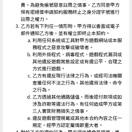
費。為避免帳號惡意註冊之情事，乙方同意甲方
保有拒絕曾申請契約服務終止之身分證字號進行
註冊之權力。
乙方若有下列任一情形時，甲方得以書面或電子
郵件通知乙方後，並有權立即終止本契約。
利用任何系統或工具對甲方遊戲網站或本服
務程式之惡意攻擊或破壞者。
利用外掛程式、病毒程式、遊戲程式漏洞或
其他違反遊戲常態設定或有違公平、合理之
方式進行遊戲。
乙方有違反現行法律之行為，或經司法機關
查獲任何不法之行為，其他違背法律、命令
之行為。
乙方透過其他通路儲值，而後拒付款項或如
涉及詐欺等違法行為，有任何造成甲方或第
三人實質財務損失之情事。
違反遊戲管理規範或其他本合約內容之任一
規定，經甲方認定屬情節重大者。
對於乙方的違約行為，甲方得依據會員規範，進