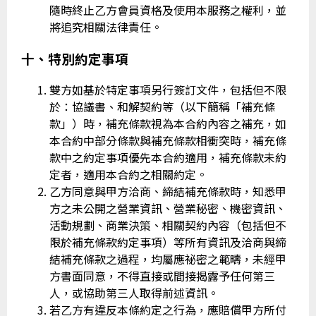
隨時終止乙方會員資格及使用本服務之權利，並
將追究相關法律責任。
十、特別約定事項
雙方如基於特定事項另行簽訂文件，包括但不限
於：協議書、和解契約等（以下簡稱「補充條
款」）時，補充條款視為本合約內容之補充，如
本合約中部分條款與補充條款相衝突時，補充條
款中之約定事項優先本合約適用，補充條款未約
定者，適用本合約之相關約定。
乙方同意與甲方洽商、締結補充條款時，知悉甲
方之未公開之營業資訊、營業秘密、機密資訊、
活動規劃、商業決策、相關契約內容（包括但不
限於補充條款約定事項）等所有資訊及洽商與締
結補充條款之過程，均屬應祕密之範疇，未經甲
方書面同意，不得直接或間接揭露予任何第三
人，或協助第三人取得前述資訊。
若乙方有違反本條約定之行為，應賠償甲方所付