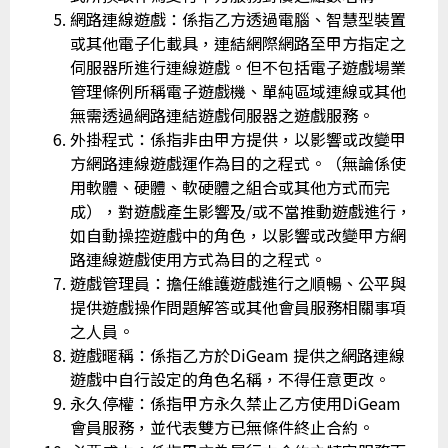
網路連線遊戲：係指乙方透過電腦、智慧型裝置
或其他電子化載具，連結網際網路至甲方指定之
伺服器所進行連線遊戲。但不包括電子遊戲場業
管理條例所稱電子遊戲機、單純區域連線或其他
無需透過網路連結遊戲伺服器之遊戲服務。
外掛程式：係指非由甲方提供，以影響或改變甲
方網路連線遊戲運作為目的之程式。（無論係使
用軟體、硬體、軟硬體之組合或其他方式而完
成），對遊戲產生影響及/或不當推動遊戲進行，
如自動操控遊戲中的角色，以影響或改變甲方網
路連線遊戲使用方式為目的之程式。
遊戲管理員：擔任維護遊戲進行之順暢、公平與
提供遊戲操作問題解答或其他會員服務相關事項
之人員。
遊戲暱稱：係指乙方於DiGeam 提供之網路連線
遊戲中自行設定的角色名稱，不得任意更改。
永久停權：係指甲方永久禁止乙方使用DiGeam
會員服務，並代表雙方已無條件終止合約。