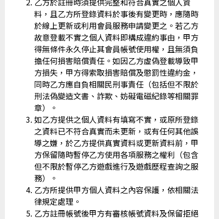
乙方於註冊時須提供完整和符合真實之個人資
料，且乙方所登錄資料於事後有變更時，應隨時
於線上更新或利用會員服務申請變更之。若乙方
故意登載不實之個人資料即構成違約事由，甲方
得無條件永久停止其會員帳號使用權，且無須負
擔任何損害賠償責任。如因乙方虛偽登載導致甲
方損失，甲方得索取損害賠償及懲罰性違約金，
同時乙方應自負相關民刑事責任（包括但不限於
刑法偽變造文書、詐欺、妨礙電磁紀錄等相關罪
章）。
如乙方提供之個人資料有填寫不實，或原所登錄
之資料已不符合真實而未更新，或有任何其他誤
導之嫌，於乙方提供真實資料或更新資料前，甲
方保留隨時暫停乙方使用各項服務之權利（包含
但不限於暫停乙方遊戲進行及遊戲歷程查詢之服
務）。
乙方所提供甲方個人資料之內容保護，依相關法
律規定處理。
乙方註冊帳號後甲方有審核帳號資料及保留拒絕