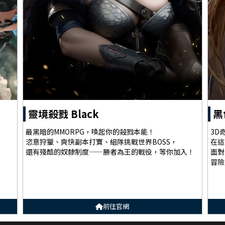
靈境殺戮 Black
黑
最黑暗的MMORPG，喚起你的殺戮本能！
3D
恣意狩獵、爽快副本打寶、組隊挑戰世界BOSS，
在這
還有殘酷的奴隸制度——勝者為王的戰役，等你加入！
面對
冒險
前往官網